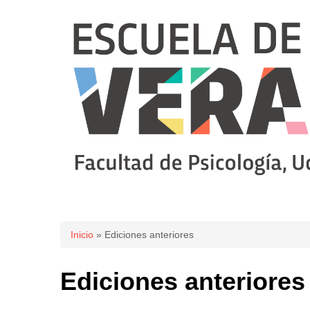
Se encuentra usted aquí
Inicio
» Ediciones anteriores
Ediciones anteriores