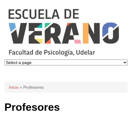
Se encuentra usted aquí
Inicio
» Profesores
Profesores