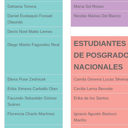
Dahiana Torena
María Sol Rosso
Daniel Eustaquio Fossati
Nicolás Matías Dal Bianco
Olaondo
Denís Noel Matto Lemes
ESTUDIANTES
Diego Martin Fagundez Real
DE POSGRAD
NACIONALES
Elena Pose Zednicek
Camila Gimena Lucas Silveira
Erika Ximena Carballo Oten
Cecilia Lema Beovide
Facundo Sebastián Gómez
Erika de los Santos
Suárez
Florencia Charlo Martínez
Ignacio Agustin Barlocci
Mariño