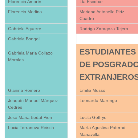
Florencia Amorín
Lía Escobar
Florencia Medina
Mariana Antonella Piriz
Cuadro
Gabriela Aguerre
Rodrigo Zaragoza Tejera
Gabriela Bongoll
ESTUDIANTES
Gabriela Maria Collazo
Morales
DE POSGRAD
EXTRANJERO
Gianina Romero
Emilia Musso
Joaquín Manuel Márquez
Leonardo Marengo
Cedrés
Jose Maria Bedat Pion
Lucila Gotfryd
Lucia Terranova Reisch
María Agustina Paternó
Manavella