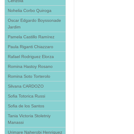
Cerizola
Nohelia Corbo Quiroga
Oscar Edgardo Boyssonade
Jardim
Pamela Castillo Ramírez
Paula Riganti Chiazzaro
Rafael Rodriguez Elorza
Romina Hastoy Rosano
Romina Soto Torterolo
Silvana CARDOZO
Sofia Totorica Russi
Sofia de los Santos
Tania Victoria Stoletniy
Manassi
Urimare Naherobi Henriquez