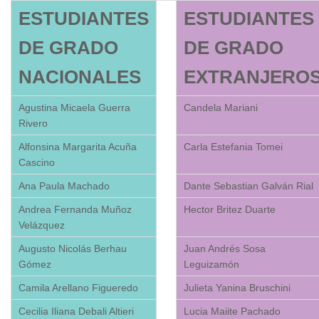
ESTUDIANTES
ESTUDIANTES
DE GRADO
DE GRADO
NACIONALES
EXTRANJERO
Agustina Micaela Guerra
Candela Mariani
Rivero
Alfonsina Margarita Acuña
Carla Estefania Tomei
Cascino
Ana Paula Machado
Dante Sebastian Galván Rial
Andrea Fernanda Muñoz
Hector Britez Duarte
Velázquez
Augusto Nicolás Berhau
Juan Andrés Sosa
Gómez
Leguizamón
Camila Arellano Figueredo
Julieta Yanina Bruschini
Cecilia Iliana Debali Altieri
Lucia Maiite Pachado