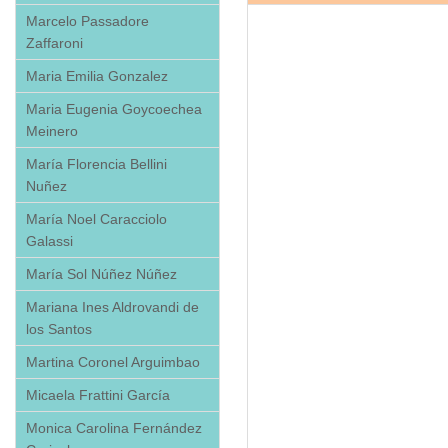
Marcelo Passadore
Zaffaroni
Maria Emilia Gonzalez
Maria Eugenia Goycoechea
Meinero
María Florencia Bellini
Nuñez
María Noel Caracciolo
Galassi
María Sol Núñez Núñez
Mariana Ines Aldrovandi de
los Santos
Martina Coronel Arguimbao
Micaela Frattini García
Monica Carolina Fernández